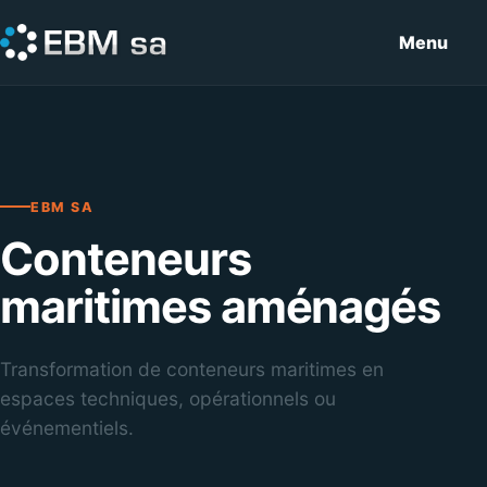
Aller au contenu
Menu
EBM SA
Conteneurs
maritimes aménagés
Transformation de conteneurs maritimes en
espaces techniques, opérationnels ou
événementiels.